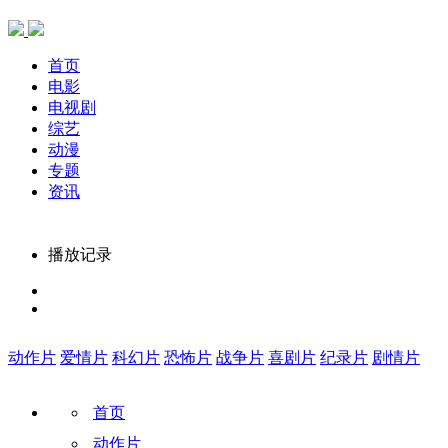
首页
电影
电视剧
综艺
动漫
专题
资讯
播放记录
动作片
爱情片
科幻片
恐怖片
战争片
喜剧片
纪录片
剧情片
首页
动作片