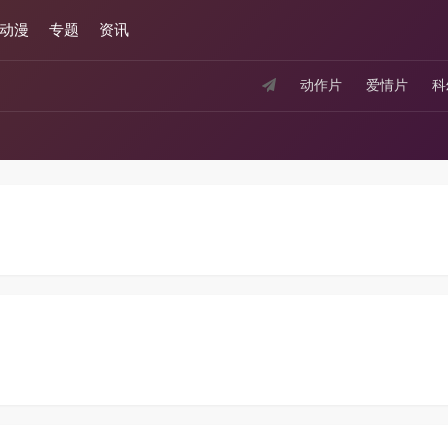
动漫
专题
资讯
动作片
爱情片
科