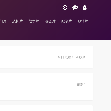
幻片
恐怖片
战争片
喜剧片
纪录片
剧情片
今日更新 0 条数据
更多