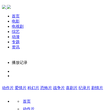
首页
电影
电视剧
综艺
动漫
专题
资讯
播放记录
动作片
爱情片
科幻片
恐怖片
战争片
喜剧片
纪录片
剧情片
首页
动作片