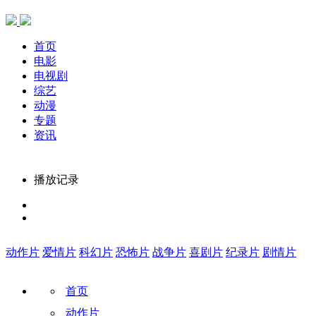
首页
电影
电视剧
综艺
动漫
专题
资讯
播放记录
动作片
爱情片
科幻片
恐怖片
战争片
喜剧片
纪录片
剧情片
首页
动作片