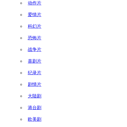
动作片
爱情片
科幻片
恐怖片
战争片
喜剧片
纪录片
剧情片
大陆剧
港台剧
欧美剧