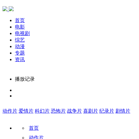
首页
电影
电视剧
综艺
动漫
专题
资讯
播放记录
动作片
爱情片
科幻片
恐怖片
战争片
喜剧片
纪录片
剧情片
首页
动作片