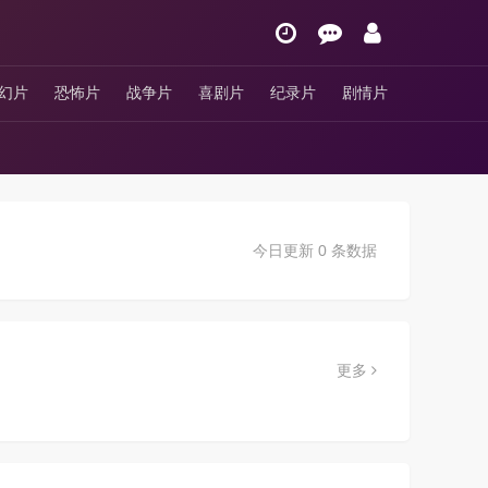
幻片
恐怖片
战争片
喜剧片
纪录片
剧情片
今日更新 0 条数据
更多