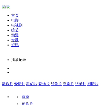
首页
电影
电视剧
综艺
动漫
专题
资讯
播放记录
动作片
爱情片
科幻片
恐怖片
战争片
喜剧片
纪录片
剧情片
首页
动作片