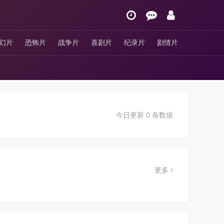
幻片
恐怖片
战争片
喜剧片
纪录片
剧情片
今日更新 0 条数据
更多