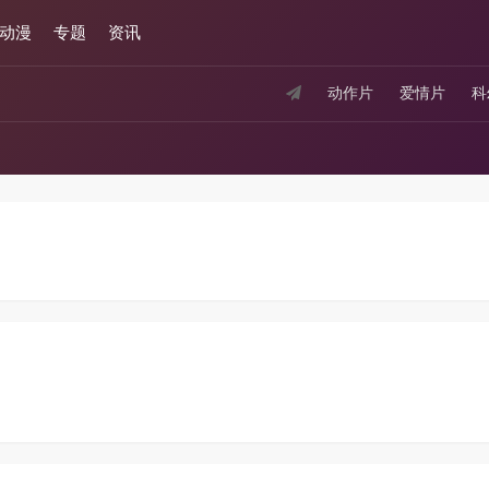
动漫
专题
资讯
动作片
爱情片
科