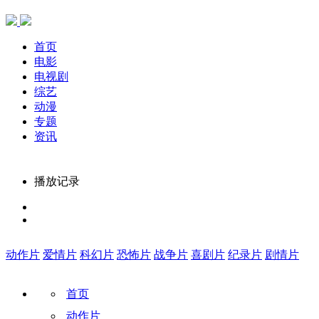
首页
电影
电视剧
综艺
动漫
专题
资讯
播放记录
动作片
爱情片
科幻片
恐怖片
战争片
喜剧片
纪录片
剧情片
首页
动作片