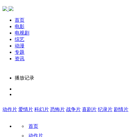
首页
电影
电视剧
综艺
动漫
专题
资讯
播放记录
动作片
爱情片
科幻片
恐怖片
战争片
喜剧片
纪录片
剧情片
首页
动作片