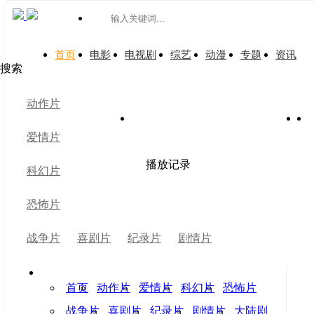
首页
电影
电视剧
综艺
动漫
专题
资讯
搜索
动作片
今日更新 0 条数据
爱情片
热门推荐
播放记录
科幻片
恐怖片
电影
战争片
喜剧片
纪录片
剧情片
更多
首页
动作片
爱情片
科幻片
恐怖片
战争片
喜剧片
纪录片
剧情片
大陆剧