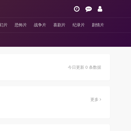
幻片
恐怖片
战争片
喜剧片
纪录片
剧情片
今日更新 0 条数据
更多