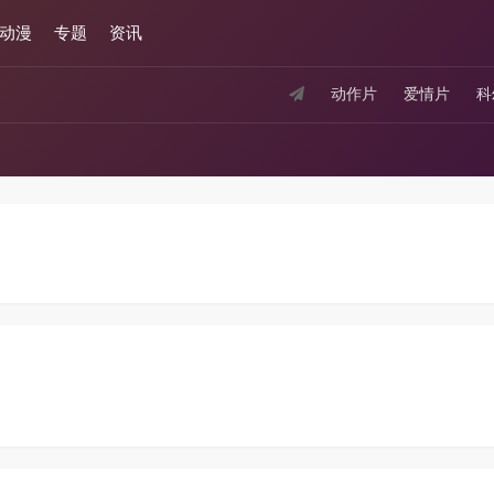
动漫
专题
资讯
动作片
爱情片
科