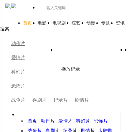
首页
电影
电视剧
综艺
动漫
专题
资讯
搜索
动作片
今日更新 0 条数据
爱情片
热门推荐
播放记录
科幻片
恐怖片
电影
战争片
喜剧片
纪录片
剧情片
更多
首页
动作片
爱情片
科幻片
恐怖片
战争片
喜剧片
纪录片
剧情片
大陆剧