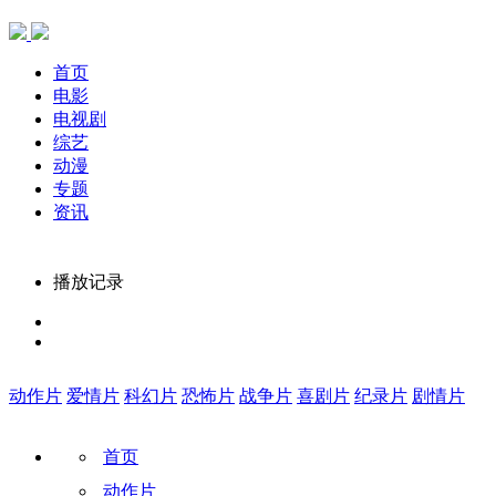
首页
电影
电视剧
综艺
动漫
专题
资讯
播放记录
动作片
爱情片
科幻片
恐怖片
战争片
喜剧片
纪录片
剧情片
首页
动作片